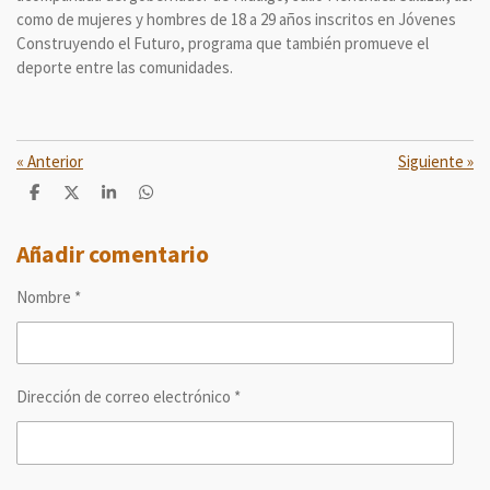
como de mujeres y hombres de 18 a 29 años inscritos en Jóvenes
Construyendo el Futuro, programa que también promueve el
deporte entre las comunidades.
«
Anterior
Siguiente
»
C
C
C
C
o
o
o
o
m
m
m
m
p
p
p
p
Añadir comentario
a
a
a
a
r
r
r
r
Nombre *
t
t
t
t
i
i
i
i
r
r
r
r
Dirección de correo electrónico *