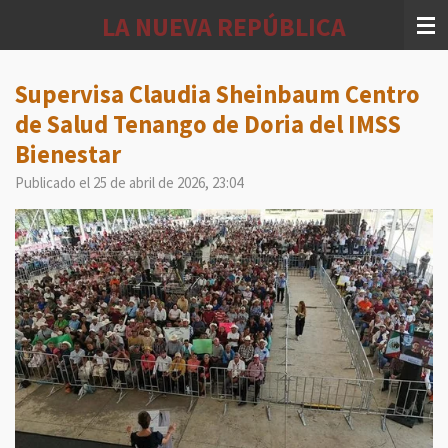
Ir
LA NUEVA REPÚBLICA
al
contenido
principal
Supervisa Claudia Sheinbaum Centro
de Salud Tenango de Doria del IMSS
Bienestar
Publicado el 25 de abril de 2026, 23:04