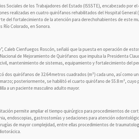
cios Sociales de los Trabajadores del Estado (ISSSTE), encabezado por el
nes realizadas en cuatro quirófanos rehabilitados del Hospital General 
arte del fortalecimiento de la atención para derechohabientes de este mu
s Río Colorado, en Sonora.
re”, Caleb Cienfuegos Roscón, señaló que la puesta en operación de esto
a Nacional de Mejoramiento de Quirófanos que impulsa la Presidenta Clau
 civil, mantenimiento de sistemas, equipamiento y fortalecimiento del pe
rcó dos quirófanos de 32.64 metros cuadrados (m²) cada uno, así como un 
e marzo; posteriormente, se habilitó el cuarto quirófano de 55.8 m², cuyo
illa a un paciente masculino adulto mayor.
ilitación permite ampliar el tiempo quirúrgico para procedimientos de cor
rnia, endoscopias, gastrostomías y sedaciones para atención odontológica
cirugías de mayor complejidad, entre ellas procedimientos de traumatolog
diotorácica.