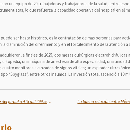
con un equipo de 20 trabajadoras y trabajadores de la salud, entre espec
rumentistas, lo que refuerza la capacidad operativa del hospital en el m
puede ser hasta histórico, es la contratación de más personas para acti
a disminución del diferimiento y en el fortalecimiento de la atención a l
dquirieron, a finales de 2025, dos mesas quirúrgicas electrohidráulicas
 y ortopedia; una máquina de anestesia de alta especialidad; una unidad 
; cuatro monitores avanzados de signos vitales; un aspirador ultrasónic
ipo “Spyglass”, entre otros insumos. La inversión total ascendió a 10 mi
Realiza Sembrando Vida el pago del jornal a 415 mil 499 sembradoras y sembradores del país
rio