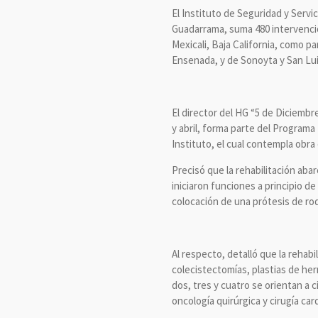
El Instituto de Seguridad y Servi
Guadarrama, suma 480 intervencio
Mexicali, Baja California, como p
Ensenada, y de Sonoyta y San Lui
El director del HG “5 de Diciemb
y abril, forma parte del Program
Instituto, el cual contempla obra
Precisó que la rehabilitación aba
iniciaron funciones a principio d
colocación de una prótesis de rod
Al respecto, detalló que la rehab
colecistectomías, plastias de he
dos, tres y cuatro se orientan a 
oncología quirúrgica y cirugía car