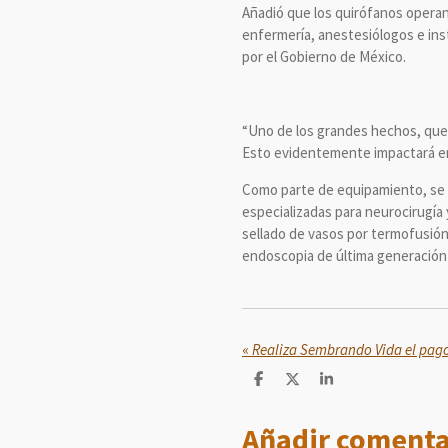
Añadió que los quirófanos operan 
enfermería, anestesiólogos e inst
por el Gobierno de México.
“Uno de los grandes hechos, que 
Esto evidentemente impactará en l
Como parte de equipamiento, se a
especializadas para neurocirugía
sellado de vasos por termofusión
endoscopia de última generación t
«
C
C
C
o
o
o
m
m
m
Añadir comenta
p
p
p
a
a
a