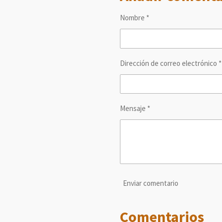
r
r
r
t
t
t
Nombre *
i
i
i
r
r
r
Dirección de correo electrónico *
Mensaje *
Enviar comentario
Comentarios