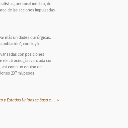
ialistas, personal médico, de
arco de las acciones impulsadas
var más unidades quirúrgicas.
a población”, concluyó.
 avanzadas con posiciones
de electrocirugía avanzada con
o, así como un equipo de
llones 237 mil pesos
La buena relación entre México y Estados Unidos se basa en la aportación de los mexicanos en EU a la economía de ambas naciones
»