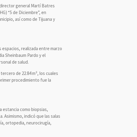
 director general Martí Batres
(HG) “5 de Diciembre”, en
nicipio, así como de Tijuana y
s espacios, realizada entre marzo
dia Sheinbaum Pardo y el
rsonal de salud.
tercero de 22.84 m², los cuales
 primer procedimiento fue la
ta estancia como biopsias,
. Asimismo, indicó que las salas
ía, ortopedia, neurocirugía,