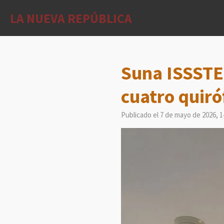
Ir
LA NUEVA REPÚBLICA
al
contenido
principal
Suna ISSSTE 
cuatro quiró
Publicado el 7 de mayo de 2026, 1