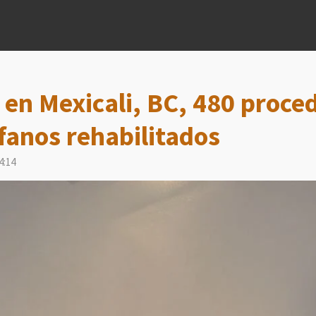
en Mexicali, BC, 480 proce
fanos rehabilitados
4:14