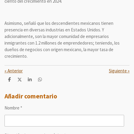
ciento del crecimiento en 2024.
Asimismo, señaló que los descendientes mexicanos tienen
presencia en diversas industrias en Estados Unidos. Y
adicionalmente, son la mayor comunidad de empresarios
inmigrantes con 1.2 millones de emprendedores; teniendo, los
dueños de negocios con origen mexicano, la mayor tasa de
crecimiento.
«
Anterior
Siguiente
»
C
C
C
C
o
o
o
o
m
m
m
m
p
p
p
p
Añadir comentario
a
a
a
a
r
r
r
r
Nombre *
t
t
t
t
i
i
i
i
r
r
r
r