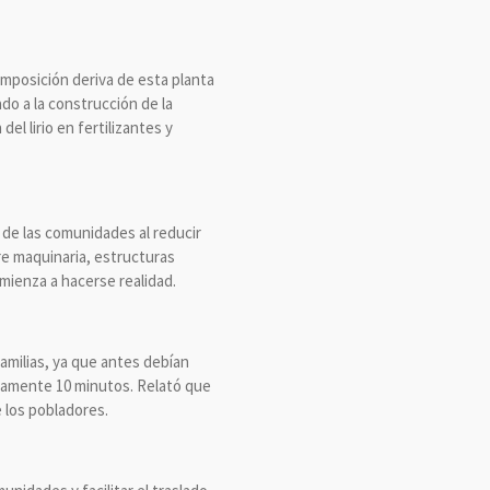
composición deriva de esta planta
do a la construcción de la
l lirio en fertilizantes y
 de las comunidades al reducir
tre maquinaria, estructuras
mienza a hacerse realidad.
amilias, ya que antes debían
madamente 10 minutos. Relató que
 los pobladores.