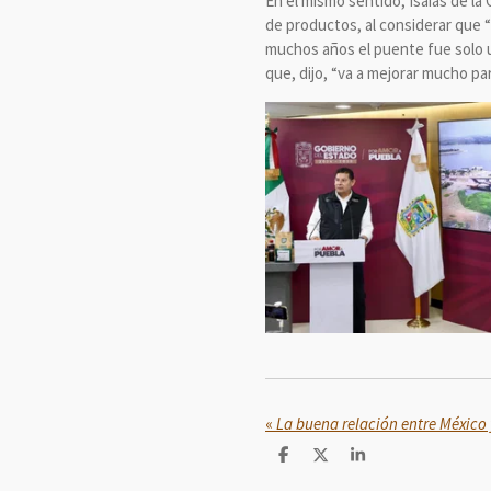
En el mismo sentido, Isaías de la
de productos, al considerar que 
muchos años el puente fue solo u
que, dijo, “va a mejorar mucho par
«
C
C
C
o
o
o