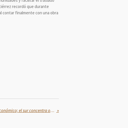
unidades y facilitar el traslado
utiérrez recordó que durante
al contar finalmente con una obra
La infraestructura es motor económico; el sur concentra obras estratégicas: Rocío Nahle
»