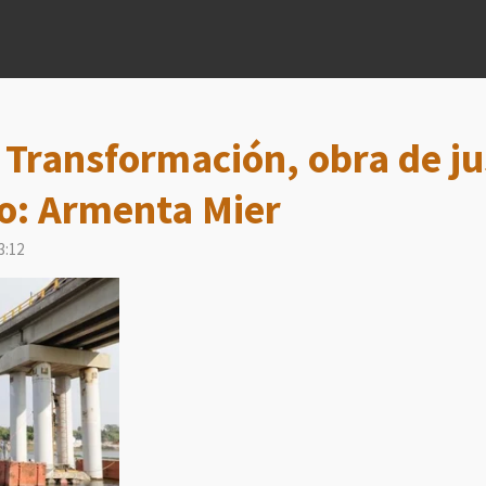
 Transformación, obra de jus
: Armenta Mier
3:12