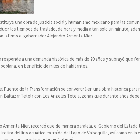
tituye una obra de justicia social y humanismo mexicano para las comun
educir los tiempos de traslado, de hora y media a tan solo un minuto, ad
gión, afirmó el gobernador Alejandro Armenta Mier.
 responde a una demanda histórica de más de 70 años y subrayó que fort
 poblana, en beneficio de miles de habitantes.
el Puente de la Transformación se convertirá en una obra histórica para má
n Baltazar Tetela con Los Ángeles Tetela, zonas que durante años depe
o Armenta Mier, recordó que de manera paralela, el Gobierno del Estado 
 retiro del lirio acuático extraído del Lago de Valsequillo, así como en l
ra empezar a producir adoquín”, afirmó.