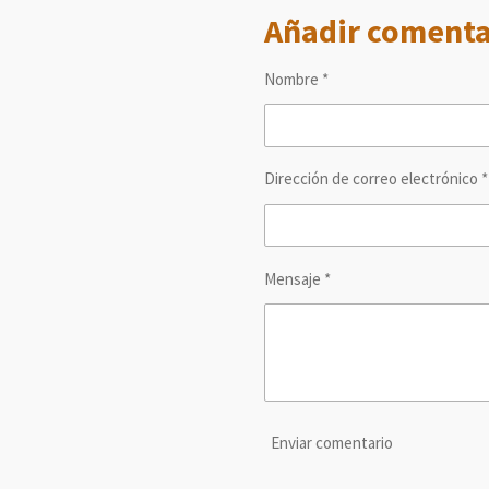
m
m
m
Añadir comenta
p
p
p
a
a
a
r
r
r
t
t
t
Nombre *
i
i
i
r
r
r
Dirección de correo electrónico *
Mensaje *
Enviar comentario