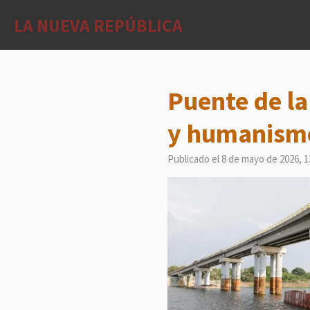
Ir
LA NUEVA REPÚBLICA
al
contenido
principal
Puente de la
y humanismo
Publicado el 8 de mayo de 2026, 1