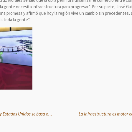
 Cruz Morales señaló que la obra permitirá dinamizar el comercio entre com
“la gente necesita infraestructura para progresar”. Por su parte, José G
na promesa y afirmó que hoy la región vive un cambio sin precedentes, 
a toda la gente”.
La buena relación entre México y Estados Unidos se basa en la aportación de los mexicanos en EU a la economía de ambas naciones