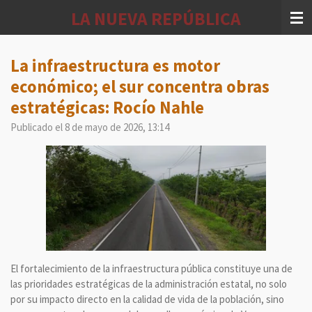
Ir
LA NUEVA REPÚBLICA
al
contenido
principal
La infraestructura es motor
económico; el sur concentra obras
estratégicas: Rocío Nahle
Publicado el 8 de mayo de 2026, 13:14
El fortalecimiento de la infraestructura pública constituye una de
las prioridades estratégicas de la administración estatal, no solo
por su impacto directo en la calidad de vida de la población, sino