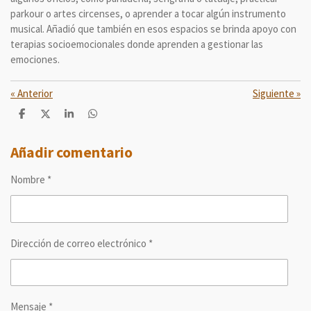
parkour o artes circenses, o aprender a tocar algún instrumento
musical. Añadió que también en esos espacios se brinda apoyo con
terapias socioemocionales donde aprenden a gestionar las
emociones.
«
Anterior
Siguiente
»
C
C
C
C
o
o
o
o
m
m
m
m
p
p
p
p
Añadir comentario
a
a
a
a
r
r
r
r
Nombre *
t
t
t
t
i
i
i
i
r
r
r
r
Dirección de correo electrónico *
Mensaje *