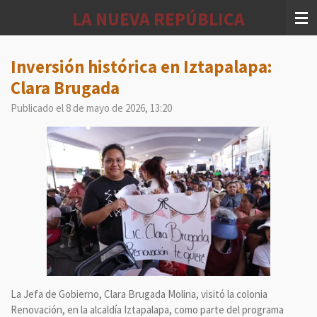
Ir
LA NUEVA REPÚBLICA
al
contenido
principal
Inversión histórica en Iztapalapa:
Clara Brugada
Publicado el 8 de mayo de 2026, 13:20
La Jefa de Gobierno, Clara Brugada Molina, visitó la colonia
Renovación, en la alcaldía Iztapalapa, como parte del programa