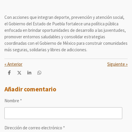
Con acciones que integran deporte, prevención y atención social,
el Gobierno del Estado de Puebla fortalece una política pública
enfocada en brindar oportunidades de desarrollo a las juventudes,
promover entornos saludables y consolidar estrategias
coordinadas con el Gobierno de México para construir comunidades
más seguras, solidarias y libres de adicciones.
«
Anterior
Siguiente
»
C
C
C
C
o
o
o
o
m
m
m
m
p
p
p
p
Añadir comentario
a
a
a
a
r
r
r
r
Nombre *
t
t
t
t
i
i
i
i
r
r
r
r
Dirección de correo electrónico *