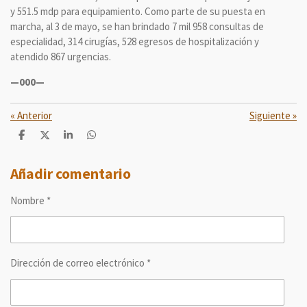
y 551.5 mdp para equipamiento. Como parte de su puesta en
marcha, al 3 de mayo, se han brindado 7 mil 958 consultas de
especialidad, 314 cirugías, 528 egresos de hospitalización y
atendido 867 urgencias.
—000—
«
Anterior
Siguiente
»
C
C
C
C
o
o
o
o
m
m
m
m
p
p
p
p
Añadir comentario
a
a
a
a
r
r
r
r
Nombre *
t
t
t
t
i
i
i
i
r
r
r
r
Dirección de correo electrónico *