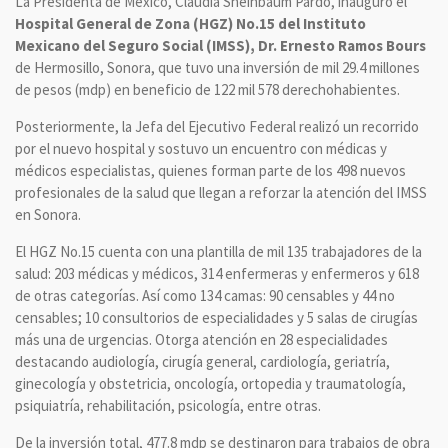
La Presidenta de México, Claudia Sheinbaum Pardo, inauguró el
Hospital General de Zona (HGZ) No.15 del Instituto
Mexicano del Seguro Social (IMSS), Dr. Ernesto Ramos Bours
de Hermosillo, Sonora, que tuvo una inversión de mil 29.4 millones
de pesos (mdp) en beneficio de 122 mil 578 derechohabientes.
Posteriormente, la Jefa del Ejecutivo Federal realizó un recorrido
por el nuevo hospital y sostuvo un encuentro con médicas y
médicos especialistas, quienes forman parte de los 498 nuevos
profesionales de la salud que llegan a reforzar la atención del IMSS
en Sonora.
El HGZ No.15 cuenta con una plantilla de mil 135 trabajadores de la
salud: 203 médicas y médicos, 314 enfermeras y enfermeros y 618
de otras categorías. Así como 134 camas: 90 censables y 44 no
censables; 10 consultorios de especialidades y 5 salas de cirugías
más una de urgencias. Otorga atención en 28 especialidades
destacando audiología, cirugía general, cardiología, geriatría,
ginecología y obstetricia, oncología, ortopedia y traumatología,
psiquiatría, rehabilitación, psicología, entre otras.
De la inversión total, 477.8 mdp se destinaron para trabajos de obra