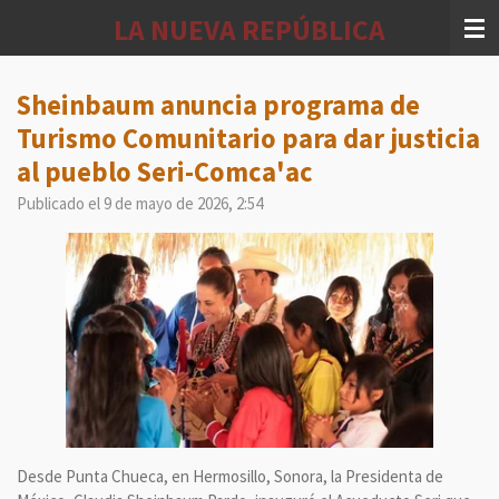
Ir
LA NUEVA REPÚBLICA
al
contenido
principal
Sheinbaum anuncia programa de
Turismo Comunitario para dar justicia
al pueblo Seri-Comca'ac
Publicado el 9 de mayo de 2026, 2:54
Desde Punta Chueca, en Hermosillo, Sonora, la Presidenta de