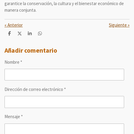
garantice la conservación, la cultura y el bienestar económico de
manera conjunta.
«
Anterior
Siguiente
»
C
C
C
C
o
o
o
o
m
m
m
m
p
p
p
p
Añadir comentario
a
a
a
a
r
r
r
r
Nombre *
t
t
t
t
i
i
i
i
r
r
r
r
Dirección de correo electrónico *
Mensaje *