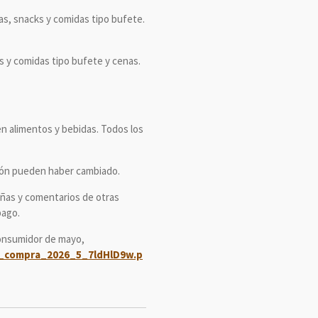
as, snacks y comidas tipo bufete.
s y comidas tipo bufete y cenas.
en alimentos y bebidas. Todos los
ción pueden haber cambiado.
eñas y comentarios de otras
pago.
Consumidor de mayo,
de_compra_2026_5_7ldHlD9w.p