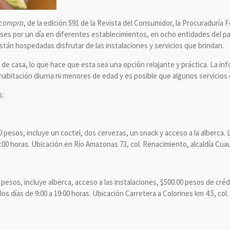
 compra
, de la edición 591 de la Revista del Consumidor, la Procuraduría
ses por un día en diferentes establecimientos, en ocho entidades del paí
tán hospedadas disfrutar de las instalaciones y servicios que brindan.
de casa, lo que hace que esta sea una opción relajante y práctica. La in
habitación diurna ni menores de edad y es posible que algunos servicios 
s:
0 pesos, incluye un coctel, dos cervezas, un snack y acceso a la alberca. 
:00 horas. Ubicación en Río Amazonas 73, col. Renacimiento, alcaldía Cu
 pesos, incluye alberca, acceso a las instalaciones, $500.00 pesos de créd
 los días de 9:00 a 19:00 horas. Ubicación Carretera a Colorines km 4.5, col