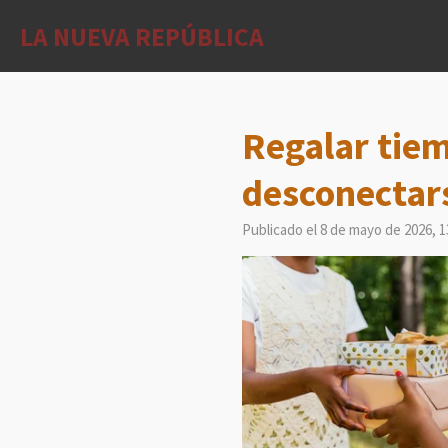
Ir
LA NUEVA REPÚBLICA
al
contenido
principal
Regalar tie
desconectars
Publicado el 8 de mayo de 2026, 1