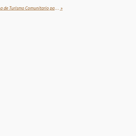
Sheinbaum anuncia programa de Turismo Comunitario para dar justicia al pueblo Seri-Comca'ac
»