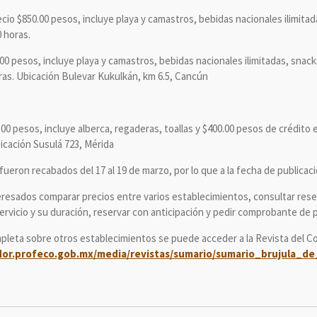
cio $850.00 pesos, incluye playa y camastros, bebidas nacionales ilimitad
0 horas.
0 pesos, incluye playa y camastros, bebidas nacionales ilimitadas, snack
oras. Ubicación Bulevar Kukulkán, km 6.5, Cancún
00 pesos, incluye alberca, regaderas, toallas y $400.00 pesos de crédito 
bicación Susulá 723, Mérida
fueron recabados del 17 al 19 de marzo, por lo que a la fecha de publica
nteresados comparar precios entre varios establecimientos, consultar res
servicio y su duración, reservar con anticipación y pedir comprobante de 
mpleta sobre otros establecimientos se puede acceder a la Revista del 
idor.profeco.gob.mx/media/revistas/sumario/sumario_brujula_