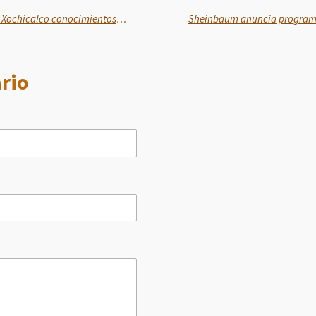
Pueblos indígenas reafirman en Xochicalco conocimientos ancestrales para el cuidado del agua y la vida
rio