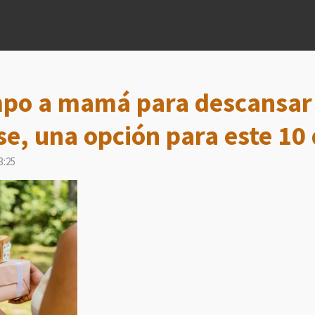
mpo a mamá para descansar
e, una opción para este 10
3:25