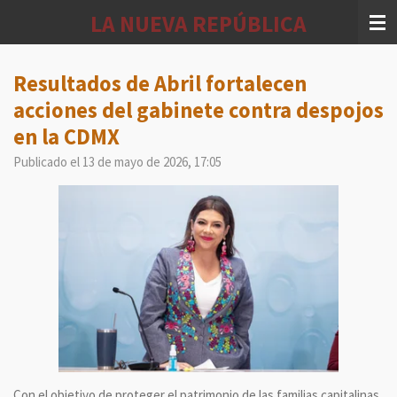
Ir
LA NUEVA REPÚBLICA
al
contenido
principal
Resultados de Abril fortalecen
acciones del gabinete contra despojos
en la CDMX
Publicado el 13 de mayo de 2026, 17:05
Con el objetivo de proteger el patrimonio de las familias capitalinas