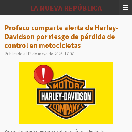
Ir
LA NUEVA REPÚBLICA
al
contenido
principal
Profeco comparte alerta de Harley-
Davidson por riesgo de pérdida de
control en motocicletas
Publicado el 13 de mayo de 2026, 17:07
Para evitar que las personas sufran algún accidente, la