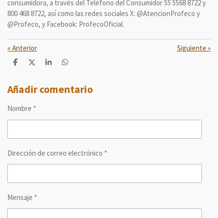
consumidora, a través del Teléfono del Consumidor 55 5568 8722 y
800 468 8722, así como las redes sociales X: @AtencionProfeco y
@Profeco, y Facebook: ProfecoOficial.
«
Anterior
Siguiente
»
C
C
C
C
o
o
o
o
m
m
m
m
p
p
p
p
Añadir comentario
a
a
a
a
r
r
r
r
Nombre *
t
t
t
t
i
i
i
i
r
r
r
r
Dirección de correo electrónico *
Mensaje *