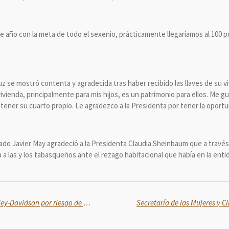
 año con la meta de todo el sexenio, prácticamente llegaríamos al 100 po
ruz se mostró contenta y agradecida tras haber recibido las llaves de su 
vienda, principalmente para mis hijos, es un patrimonio para ellos. Me g
 tener su cuarto propio. Le agradezco a la Presidenta por tener la oport
tado Javier May agradeció a la Presidenta Claudia Sheinbaum que a través
 a las y los tabasqueños ante el rezago habitacional que había en la enti
Profeco comparte alerta de Harley-Davidson por riesgo de pérdida de control en motocicletas