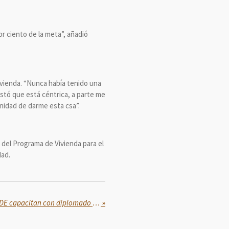
r ciento de la meta”, añadió
vivienda. “Nunca había tenido una
ustó que está céntrica, a parte me
unidad de darme esta csa”.
 del Programa de Vivienda para el
dad.
Secretaría de las Mujeres y CIDE capacitan con diplomado a personal para el diseño de políticas con perspectiva de género
»