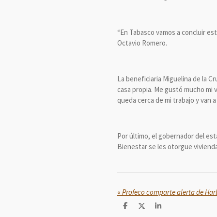
“En Tabasco vamos a concluir este
Octavio Romero.
La beneficiaria Miguelina de la C
casa propia. Me gustó mucho mi vi
queda cerca de mi trabajo y van a
Por último, el gobernador del es
Bienestar se les otorgue vivienda
«
C
C
C
o
o
o