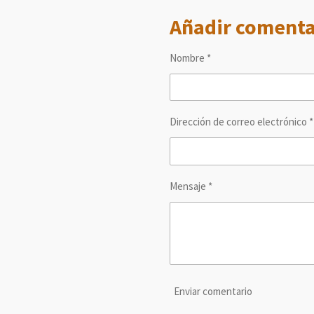
m
m
m
Añadir comenta
p
p
p
a
a
a
r
r
r
t
t
t
Nombre *
i
i
i
r
r
r
Dirección de correo electrónico *
Mensaje *
Enviar comentario