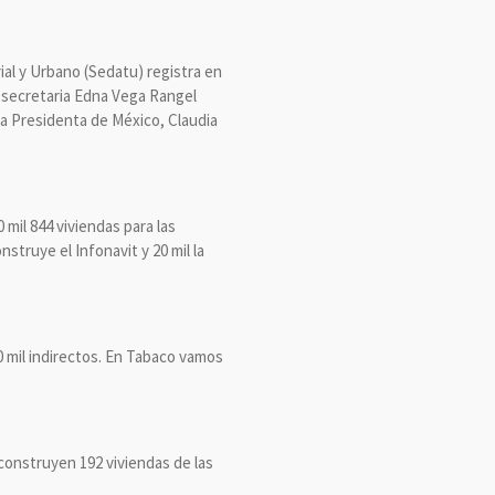
ial y Urbano (Sedatu) registra en
a secretaria Edna Vega Rangel
 la Presidenta de México, Claudia
mil 844 viviendas para las
struye el Infonavit y 20 mil la
70 mil indirectos. En Tabaco vamos
 construyen 192 viviendas de las