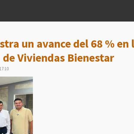
stra un avance del 68 % en 
 de Viviendas Bienestar
17:10