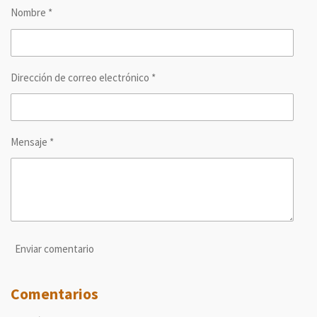
r
r
r
r
Nombre *
t
t
t
t
i
i
i
i
r
r
r
r
Dirección de correo electrónico *
Mensaje *
Enviar comentario
Comentarios