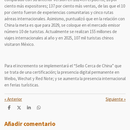
ciento más expositores; 137 por ciento más ventas, de las que el 10
por ciento fueron de experiencias comunitarias y cinco rutas
aéreas internacionales. Asimismo, puntualizó que en la relación con
China la meta es que para 2029, se coloque en el mercado emisor
número 10 de turistas. Actualmente se realizan 155 millones de
viajes internacionales al año y en 2025, 107 mil turistas chinos
visitaron México.
Para el incremento se implementará el “Sello Cerca de China” que
se trata de una certificación; la presencia digital permanente en
Weibo, Wechat y Red Note; y se aumenta la presencia internacional
en ferias turísticas.
«
Anterior
Siguiente
»
C
C
C
C
o
o
o
o
m
m
m
m
p
p
p
p
Añadir comentario
a
a
a
a