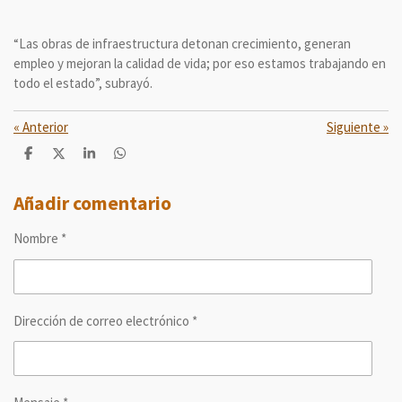
“Las obras de infraestructura detonan crecimiento, generan
empleo y mejoran la calidad de vida; por eso estamos trabajando en
todo el estado”, subrayó.
«
Anterior
Siguiente
»
C
C
C
C
o
o
o
o
m
m
m
m
p
p
p
p
Añadir comentario
a
a
a
a
r
r
r
r
Nombre *
t
t
t
t
i
i
i
i
r
r
r
r
Dirección de correo electrónico *