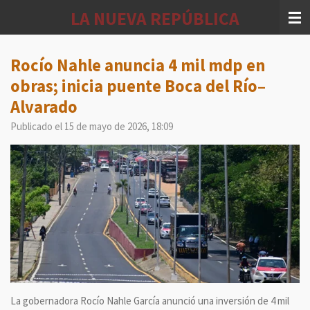
Ir
LA NUEVA REPÚBLICA
al
contenido
principal
Rocío Nahle anuncia 4 mil mdp en
obras; inicia puente Boca del Río–
Alvarado
Publicado el 15 de mayo de 2026, 18:09
La gobernadora Rocío Nahle García anunció una inversión de 4 mil