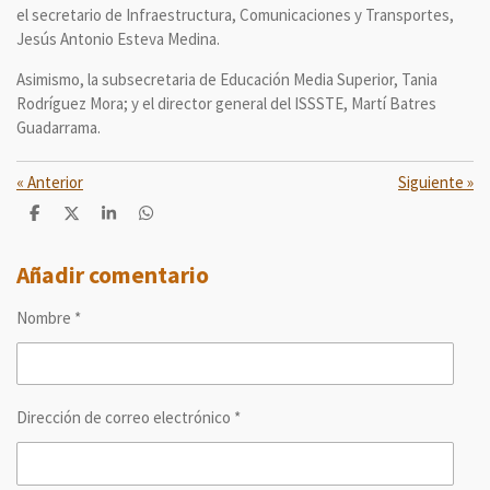
el secretario de Infraestructura, Comunicaciones y Transportes,
Jesús Antonio Esteva Medina.
Asimismo, la subsecretaria de Educación Media Superior, Tania
Rodríguez Mora; y el director general del ISSSTE, Martí Batres
Guadarrama.
«
Anterior
Siguiente
»
C
C
C
C
o
o
o
o
m
m
m
m
p
p
p
p
Añadir comentario
a
a
a
a
r
r
r
r
Nombre *
t
t
t
t
i
i
i
i
r
r
r
r
Dirección de correo electrónico *