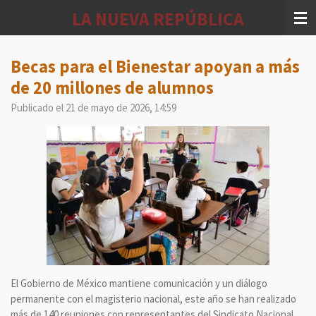
Ir
LA NUEVA REPÚBLICA
al
contenido
principal
Becas para el Bienestar apoyan a más
de 20 millones de alumnos
Publicado el 21 de mayo de 2026, 14:59
El Gobierno de México mantiene comunicación y un diálogo
permanente con el magisterio nacional, este año se han realizado
más de 140 reuniones con representantes del Sindicato Nacional