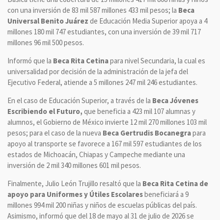
con una inversión de 83 mil 587 millones 433 mil pesos; la
Beca
Universal Benito Juárez
de Educación Media Superior apoya a 4
millones 180 mil 747 estudiantes, con una inversión de 39 mil 717
millones 96 mil 500 pesos.
Informó que la
Beca Rita Cetina
para nivel Secundaria, la cual es
universalidad por decisión de la administración de la jefa del
Ejecutivo Federal, atiende a 5 millones 247 mil 246 estudiantes.
En el caso de Educación Superior, a través de la
Beca Jóvenes
Escribiendo el Futuro,
que beneficia a 423 mil 107 alumnas y
alumnos, el Gobierno de México invierte 12 mil 270 millones 103 mil
pesos; para el caso de la nueva
Beca Gertrudis Bocanegra
para
apoyo al transporte se favorece a 167 mil 597 estudiantes de los
estados de Michoacán, Chiapas y Campeche mediante una
inversión de 2 mil 340 millones 601 mil pesos.
Finalmente, Julio León Trujillo resaltó que la
Beca Rita Cetina de
apoyo para Uniformes y Útiles Escolares
beneficiará a 9
millones 994 mil 200 niñas y niños de escuelas públicas del país.
Asimismo, informó que del 18 de mayo al 31 de julio de 2026 se