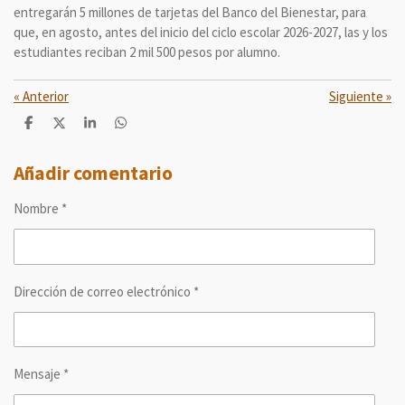
entregarán 5 millones de tarjetas del Banco del Bienestar, para
que, en agosto, antes del inicio del ciclo escolar 2026-2027, las y los
estudiantes reciban 2 mil 500 pesos por alumno.
«
Anterior
Siguiente
»
C
C
C
C
o
o
o
o
m
m
m
m
p
p
p
p
Añadir comentario
a
a
a
a
r
r
r
r
Nombre *
t
t
t
t
i
i
i
i
r
r
r
r
Dirección de correo electrónico *
Mensaje *